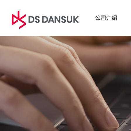
公司介绍
公司介绍
业务领域
可
CEO问候语
生物能源
ESG经
经营理念
电池回收
环境
CI
塑料回收
社会
沿革
R&D
治理
全球商务网络
报告书