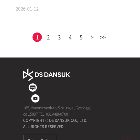
2026-01-12
1
2
3
4
5
>
>>
165, Hyeomnyeok-ro, Siheung-si, Gyeonggi-
do 15087 TEL. 031-488-0700
COPYRIGHT © DS DANSUK CO., LTD.
ALL RIGHTS RESERVED