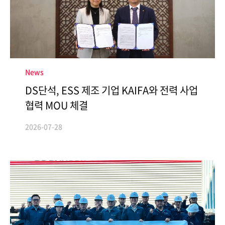
ESG Management
Brochures
Environmental
Social
News
Governance
DS단석, ESS 제조 기업 KAIFA와 전력 사업
Report
협력 MOU 체결
2026-07-28
Careers
IR