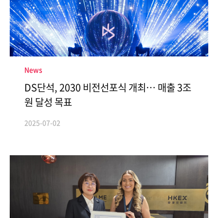
ESG Management
Brochures
Environmental
Social
News
Governance
DS단석, 2030 비전선포식 개최… 매출 3조
Report
원 달성 목표
2025-07-02
Careers
IR