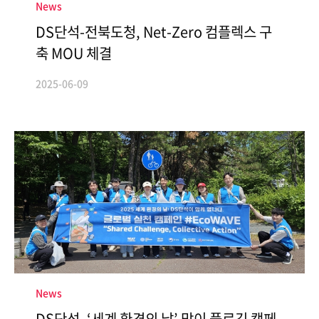
News
DS단석-전북도청, Net-Zero 컴플렉스 구
축 MOU 체결
2025-06-09
News
DS단석, ‘세계 환경의 날’ 맞이 플로깅 캠페