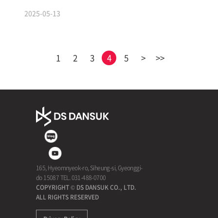
2025-05-13
1
2
3
4
5
>
>>
165, Hyeomnyeok-ro, Siheung-si, Gyeonggi-
do 15087 TEL. 031-488-0700
COPYRIGHT © DS DANSUK CO., LTD.
ALL RIGHTS RESERVED