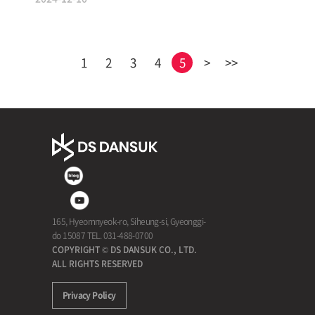
1
2
3
4
5
>
>>
165, Hyeomnyeok-ro, Siheung-si, Gyeonggi-
do 15087 TEL. 031-488-0700
COPYRIGHT © DS DANSUK CO., LTD.
ALL RIGHTS RESERVED
Privacy Policy