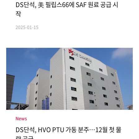
DS단석, 美 필립스66에 SAF 원료 공급 시
작
2025-01-15
News
DS단석, HVO PTU 가동 분주…12월 첫 물
량 공급