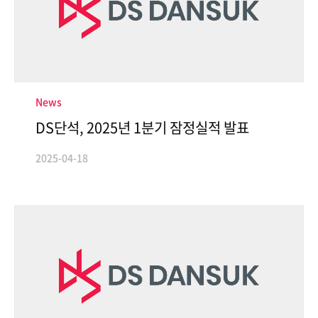
ESG Management
Brochures
Environmental
Social
News
Governance
DS단석, 2025년 1분기 잠정실적 발표
Report
2025-04-18
Careers
IR