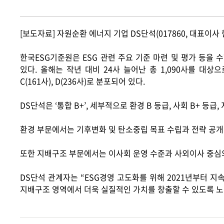
[보도자료] 자원순환 에너지 기업
DS
단석
(017860,
대표이사 
한국
ESG
기준원은
ESG
관련 주요 기준 마련 및 평가 등을 
있다
.
올해는 작년 대비
24
사 늘어난 총
1,090
사를 대상으
C(161
사
), D(236
사
)
로 분포되어 있다
.
DS
단석은
‘
통합
B+’,
세부적으로 환경
B
등급
,
사회
B+
등급
,
환경 부문에서는 기후변화 및 탄소중립 목표 수립과 전략 공개 
또한 지배구조 부문에서는 이사회 운영 수준과 사외이사 중심
DS
단석 관계자는
“ESG
경영 고도화를 위해
2021
년부터 지
지배구조 영역에서 더욱 실질적인 가치를 창출할 수 있도록 