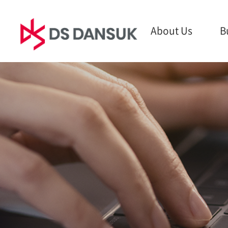
About Us
B
About Us
Business
Sust
CEO Message
Bio Energy
ESG M
Philosophy
Battery Recycling
Envir
CI
Plastic Recycling
Social
History
R&D
Gover
Global Network
Report