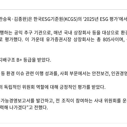
한승욱
·
김종완
)
은 한국
ESG
기준원
(KCGS)
의
‘2025
년
ESG
평가
’
에
수행하는 공익 추구 기관으로
,
매년 국내 상장회사 등을 대상으로 환
로 평가했다
.
이 가운데 유가증권시장 상장회사는 총
805
사이며
,
지배구조
B+
등급을 받았다
.
등 환경 이슈 관련 이행 성과를
,
사회 부문에서는 안전보건
,
인권경영
의 독립적인 위원회 역할에 대해 긍정적인 평가를 받았다
.
속가능경영보고서를 발간하고
,
전 조직이 참여하는 사내 위원회를 
노력해 나가겠다
”
고 전했다
.