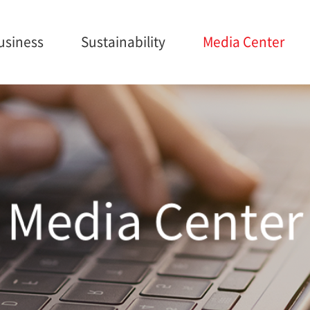
usiness
Sustainability
Media Center
ainability
Media Center
Careers
anagement
Brochures
onmental
Media Center
nance