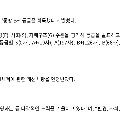
서
‘
통합
B+’
등급을 획득했다고 밝혔다
.
경
(E),
사회
(S),
지배구조
(G)
수준을 평가해 등급을 발표하고
등급별
S(0
사
), A+(19
사
), A(197
사
), B+(126
사
), B(66
사
),
체계에 관한 개선사항을 인정받았다
.
운영하는 등 다각적인 노력을 기울이고 있다
”
며
, “
환경
,
사회
,