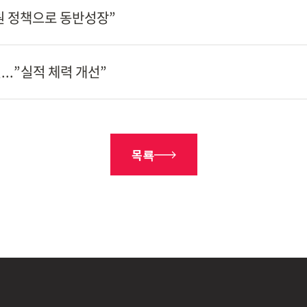
원 정책으로 동반성장”
...”실적 체력 개선”
목룍