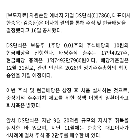
ESG Management
Brochures
[보도자료]
자
원순환 에너지 기업
DS
단석
(017860,
대표이사
한승욱
·
김종완
)
은 이사회 결의를 통해 주식 및 현금배당을
Environmental
결정했다고
16
일 공시했다
.
Social
DS
단석은 보통주
1
주당
0.01
주의 주식배당과
10
원의
Governance
현금배당을 진행한다
.
배당주식 총수는
17
만
4927
주
,
Report
현금배당 총액은
1
억
7492
만
7960
원이다
.
배당기준일은
12
월
31
일로
,
관련 안건은
2026
년 정기주주총회의 최종
승인을 거칠 예정이다
.
Careers
IR
이번 주식 및 현금배당은 상장 후 처음 실시하는 것으로
,
중장기적 주주가치 제고를 위한 정책 이행의 일환이라고
회사측은 밝혔다
.
앞서
DS
단석은 지난
9
월
20
억원 규모의 자사주 취득을
실시한 바 있으며
,
지난
11
월에는 한승욱 대표이사가
4
차례에 걸쳐 주식 총
2
만주를 매수한 바 있다
.