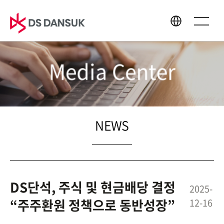
Media Center
About Us
Business
CEO Message
Bio Energy
Philosophy
Battery Recycling
NEWS
CI
Plastic Recycling
History
R&D
Global Network
DS단석, 주식 및 현금배당 결정
2025-
“주주환원 정책으로 동반성장”
12-16
Sustainability
Media Center