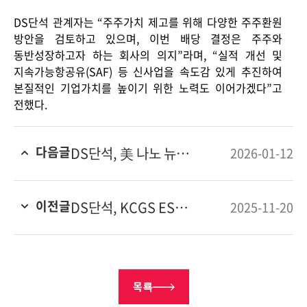
DS
단석 관계자는
“
주주가치 제고를 위해 다양한 주주환원
방안을 검토하고 있으며
,
이번 배당 결정은 주주와
동반성장하고자 하는 회사의 의지
”
라며
, “
실적 개선 및
지속가능항공유
(SAF)
등 신사업을 속도감 있게 추진하여
본질적인 기업가치를 높이기 위한 노력도 이어가겠다
”
고
Contact
전했다
.
다음글
DS단석, 美 나노 뉴클리어 에너지와 MMR 업무협약 체결
2026-01-12
이전글
DS단석, KCGS ESG 평가 ‘통합 B+’ 등급 획득
2025-11-20
목룍