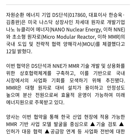
ESG Management
Brochures
자원순환 에너지 기업
DS
단석
(017860,
대표이사 한승욱
·
김종완
)
은 미국 나스닥 상장사인 차세대 원자로 개발기업
Environmental
나노 뉴클리어 에너지
(NANO Nuclear Energy,
이하
NNE)
Social
와 초소형 원자로
(Micro Modular Reactor,
이하
MMR)
의
국내 도입 및 전략적 협력 양해각서
(MOU)
를 체결했다고
Governance
12
일 밝혔다
.
Report
이번 협약은
DS
단석과
NNE
가
MMR
기술 개발 및 상용화를
위한 상호협력체계를 구축하고
,
이를 기반으로 국내
시장에서의 사업화 기회를 모색하기 위해 추진됐다
.
Careers
IR
MMR
은 대형 원자로 대비 설치가 용이하고 안정성도
높으며 분산 전원으로써 효율적 운영이 가능하여 미래
에너지원으로 주목받고 있다
.
양사는 이번 협약을 통해 한국 산업 현장에 적용 가능한
MMR
기반 사업 모델 발굴을 중심으로 ▲기술 검토 ▲
인허가 대응 협력 ▲공급망 연계 등 사업화 전반에 대한