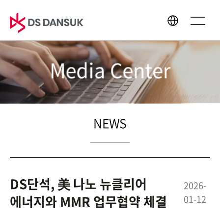
Media Center
About Us
Business
CEO Message
Bio Energy
Philosophy
Battery Recycling
NEWS
CI
Plastic Recycling
History
R&D
Global Network
DS단석, 美 나노 뉴클리어
2026-
에너지와 MMR 업무협약 체결
01-12
Sustainability
Media Center