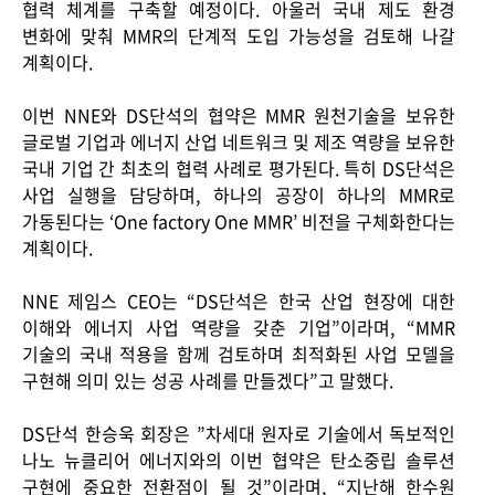
협력 체계를 구축할 예정이다
.
아울러 국내 제도 환경
변화에 맞춰
MMR
의 단계적 도입 가능성을 검토해 나갈
계획이다
.
이번
NNE
와
DS
단석의 협약은
MMR
원천기술을 보유한
글로벌 기업과 에너지 산업 네트워크 및 제조 역량을 보유한
Contact
국내 기업 간 최초의 협력 사례로 평가된다
.
특히
DS
단석은
사업 실행을 담당하며
,
하나의 공장이 하나의
MMR
로
가동된다는
‘One factory One MMR’
비전을 구체화한다는
계획이다
.
NNE
제임스
CEO
는
“DS
단석은 한국 산업 현장에 대한
이해와 에너지 사업 역량을 갖춘 기업
”
이라며
, “MMR
기술의 국내 적용을 함께 검토하며 최적화된 사업 모델을
구현해 의미 있는 성공 사례를 만들겠다
”
고 말했다
.
DS
단석 한승욱 회장은
”
차세대 원자로 기술에서 독보적인
나노 뉴클리어 에너지와의 이번 협약은 탄소중립 솔루션
구현에 중요한 전환점이 될 것
”
이라며
, “
지난해 한수원