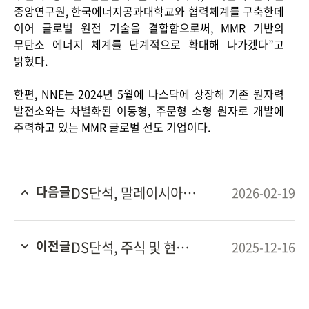
중앙연구원
,
한국에너지공과대학교와 협력체계를 구축한데
이어 글로벌 원전 기술을 결합함으로써
, MMR
기반의
무탄소 에너지 체계를 단계적으로 확대해 나가겠다
”
고
밝혔다
.
한편
, NNE
는
2024
년
5
월에 나스닥에 상장해 기존 원자력
발전소와는 차별화된 이동형
,
주문형 소형 원자로 개발에
주력하고 있는
MMR
글로벌 선도 기업이다
.
다음글
DS단석, 말레이시아 ‘POC 2026’ 참가…글로벌 판로 확대 행보
2026-02-19
이전글
DS단석, 주식 및 현금배당 결정 “주주환원 정책으로 동반성장”
2025-12-16