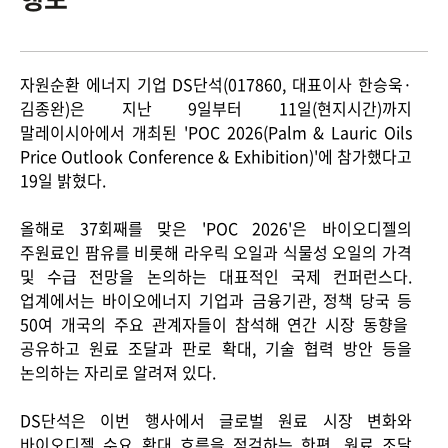
ESG Management
Brochures
Environmental
자원순환 에너지 기업
DS
단석
(017860,
대표이사 한승욱
·
김종완
)
은 지난
9
일부터
11
일
(
현지시간
)
까지
Social
말레이시아에서 개최된
'POC 2026(Palm & Lauric Oils
Governance
Price Outlook Conference & Exhibition)'
에 참가했다고
19
일 밝혔다
.
Report
올해로
37
회째를 맞은
'POC 2026'
은 바이오디젤의
주원료인 팜유를 비롯해 라우릭 오일과 식물성 오일의 가격
및 수급 전망을 논의하는 대표적인 국제 컨퍼런스다
.
Careers
IR
업계에서는 바이오에너지 기업과 금융기관
,
정책 당국 등
50
여 개국의 주요 관계자들이 참석해 연간 시장 동향을
공유하고 원료 조달과 판로 확대
,
기술 협력 방안 등을
논의하는 자리로 알려져 있다
.
DS
단석은 이번 행사에서 글로벌 원료 시장 변화와
바이오디젤 수요 확대 흐름을 점검하는 한편
,
원료 조달