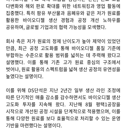
다변화와 해외 판로 확대를 위한 네트워킹과 영업 활동에
집중했다
.
특히 팜유 부산물과 음폐유와 같은 저가 원료를
활용한 바이오디젤 생산 경험과 공정 개선 노하우를
공유하며
,
글로벌 기업과의 협력 가능성을 모색했다
.
Contact
회사 측은 저가 원료의 정제 난이도가 높아 제약이 있었던
만큼
,
최근 공정 고도화를 통해 바이오디젤 품질 기준에
부합하는 수준으로 활용 범위를 넓히는 데 주력해 왔다고
설명했다
.
이를 통해 기존 고가 원료 중심의 구조에서
벗어나
,
원료 활용의 스펙트럼을 넓혀 생산 공정의 유연성을
높였다는 설명이다
.
이를 위해
DS
단석은 지난
2
년간 일부 생산 라인 조정에
따른 단기적인 매출 감소를 감수하면서도 바이오디젤 생산
고도화 투자를 지속해 왔다
.
지난해
8
월 평택
1
공장을
시작으로 개선된 공정 시설을 단계적으로 적용했으며
,
이를
통해 다양한 원료를 보다 효율적으로 처리할 수 있는 운영
기반을 마련했다는 설명이다
.