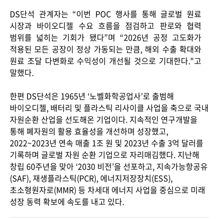
DS
단석 관계자는
“
이번
POC
행사를 통해 글로벌 원료
시장과 바이오디젤 수요 흐름을 점검하고 판로와 협력
범위를 넓히는 기회가 됐다
”
며
“2026
년 공정 고도화가
적용된 모든 공장이 정상 가동되는 만큼
,
해외 수출 확대와
원료 조달 다변화로 수익성이 개선될 것으로 기대한다
."
고
말했다
.
한편
DS
단석은
1965
년
‘
노벨화학공업사
’
로 출범해
바이오디젤
,
배터리 및 플라스틱 리사이클 사업을 축으로 국내
자원순환 산업을 선도해온 기업이다
.
지속적인 연구개발을
통해 폐자원의 활용 효율성을 개선하며 성장했고
,
2022~2023
년 연속 매출
1
조 원 및
2023
년 수출
3
억 달러를
기록하며 글로벌 자원 순환 기업으로 자리매김했다
.
지난해
창립
60
주년을 맞아
‘2030
비전
’
을 선포하고
,
지속가능항공유
(SAF),
재생플라스틱
(PCR),
에너지저장장치
(ESS),
초소형원자로
(MMR)
등 차세대 에너지 사업을 중심으로 미래
성장 동력 확보에 속도를 내고 있다
.