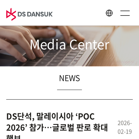
Media Center
About Us
Business
CEO Message
Bio Energy
Philosophy
Battery Recycling
NEWS
CI
Plastic Recycling
History
R&D
Global Network
DS단석, 말레이시아 ‘POC
2026-
2026’ 참가…글로벌 판로 확대
02-19
Sustainability
Media Center
행보