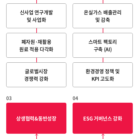
신사업 연구개발
온실가스 배출관리
및 사업화
및 감축
폐자원·재활용
스마트 팩토리
CONTACT
원료 적용 다각화
구축 (AI)
글로벌시장
환경경영 정책 및
경쟁력 강화
KPI 고도화
03
04
상생협력&동반성장
ESG 거버넌스 강화