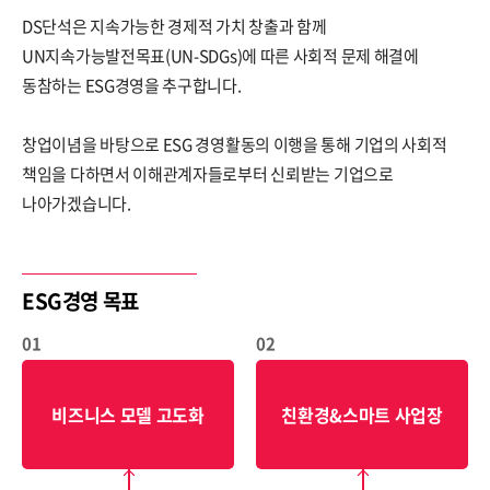
DS단석은 지속가능한 경제적 가치 창출과 함께
ESG경영
NEWS
UN지속가능발전목표(UN-SDGs)에 따른 사회적 문제 해결에
동참하는 ESG경영을 추구합니다.
환경
브로슈어
사회
공지사항
창업이념을 바탕으로 ESG 경영활동의 이행을 통해 기업의 사회적
지배구조
책임을 다하면서 이해관계자들로부터 신뢰받는 기업으로
나아가겠습니다.
보고서
ESG경영 목표
인재채용
IR
01
02
비즈니스 모델 고도화
친환경&스마트 사업장