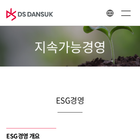
지속가능경영
회사소개
사업영역
CEO 인사말
바이오에너지
경영이념
배터리 리사이클
CI
플라스틱 리사이클
연혁
R&D
ESG경영
글로벌 네트워크
지속가능경영
미디어센터
ESG경영 개요