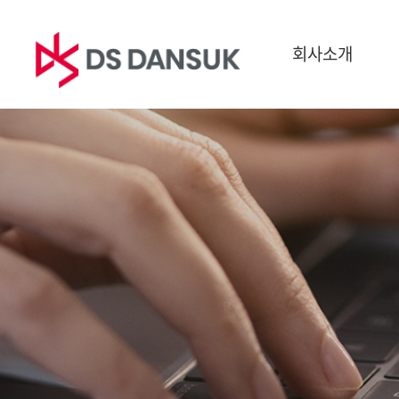
회사소개
회사소개
사업영역
지속
CEO 인사말
바이오에너지
ESG경
경영이념
배터리 리사이클
환경
CI
플라스틱 리사이클
사회
연혁
R&D
지배구
글로벌 네트워크
보고서