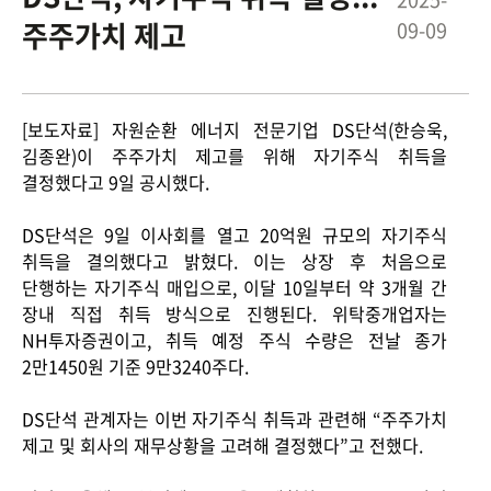
주주가치 제고
09-09
ESG경영
NEWS
환경
브로슈어
[보도자료] 자원순환 에너지 전문기업 DS단석(한승욱,
사회
공지사항
김종완)이 주주가치 제고를 위해 자기주식 취득을
지배구조
결정했다고 9일 공시했다.
보고서
DS단석은 9일 이사회를 열고 20억원 규모의 자기주식
취득을 결의했다고 밝혔다. 이는 상장 후 처음으로
단행하는 자기주식 매입으로, 이달 10일부터 약 3개월 간
인재채용
IR
장내 직접 취득 방식으로 진행된다. 위탁중개업자는
NH투자증권이고, 취득 예정 주식 수량은 전날 종가
2만1450원 기준 9만3240주다.
DS단석 관계자는 이번 자기주식 취득과 관련해 “주주가치
제고 및 회사의 재무상황을 고려해 결정했다”고 전했다.