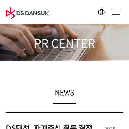
PR CENTER
회사소개
사업영역
CEO 인사말
바이오에너지
경영이념
배터리 리사이클
CI
플라스틱 리사이클
연혁
R&D
NEWS
글로벌 네트워크
지속가능경영
미디어센터
DS단석, 자기주식 취득 결정...
2025-