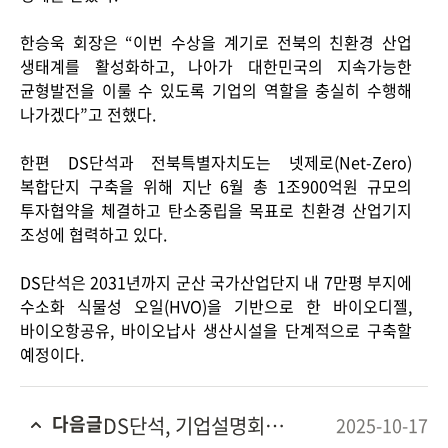
한승욱 회장은 “이번 수상을 계기로 전북의 친환경 산업
생태계를 활성화하고
,
나아가 대한민국의 지속가능한
균형발전을 이룰 수 있도록 기업의 역할을 충실히 수행해
나가겠다
”
고 전했다
.
CONTACT
한편
DS
단석과 전북특별자치도는 넷제로
(Net-Zero)
복합단지 구축을 위해 지난
6
월 총
1
조
900
억원 규모의
투자협약을 체결하고 탄소중립을 목표로 친환경 산업기지
조성에 협력하고 있다
.
DS
단석은
2031
년까지 군산 국가산업단지 내
7
만평 부지에
수소화 식물성 오일
(HVO)
을 기반으로 한 바이오디젤
,
바이오항공유
,
바이오납사 생산시설을 단계적으로 구축할
예정이다
.
다음글
DS단석, 기업설명회(IR) 진행…”자원순환 에너지” 신성장 로드맵 제시
2025-10-17