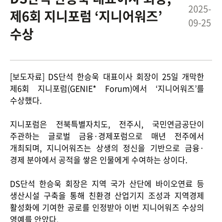
2025-
제6회 지니포럼 ‘지니어워즈’
ESG경영
NEWS
09-25
수상
환경
브로슈어
사회
공지사항
[보도자료] DS
단석 한승욱 대표이사 회장이
25
일 개막한
지배구조
제
6
회 지니포럼
(GENIE* Forum)
에서
‘
지니어워즈
’
를
보고서
수상했다
.
지니포럼은 전북특별자치도
,
전주시
,
국민연금공단이
주관하는 글로벌 금융
·
경제포럼으로 매년 전주에서
인재채용
IR
개최되며
,
지니어워즈는 상생의 정신을 기반으로 금융
·
경제 분야에서 공적을 쌓은 인물에게 수여하는 상이다
.
DS
단석 한승욱 회장은 지역 국가 산단에 바이오연료 등
생산시설 구축을 통해 친환경 산업기지 조성과 지역경제
활성화에 기여한 공로를 인정받아 이번 지니어워즈 수상의
영예를 안았다
.