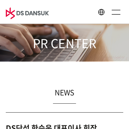
PR CENTER
회사소개
사업영역
CEO 인사말
바이오에너지
경영이념
배터리 리사이클
CI
플라스틱 리사이클
연혁
R&D
NEWS
글로벌 네트워크
지속가능경영
미디어센터
DS단석 한승욱 대표이사 회장,