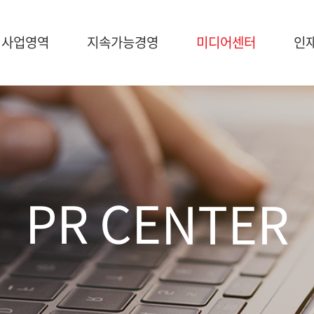
사업영역
지속가능경영
미디어센터
인
가능경영
미디어센터
인재채용
영
NEWS
브로슈어
PR CENTER
공지사항
조