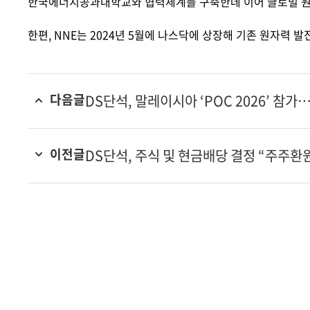
한국에너지공과대학교와 협력체계를 구축한데 이어 글로벌 
한편
, NNE
는
2024
년
5
월에 나스닥에 상장해 기존 원자력 발
다음글
DS단석, 말레이시아 ‘POC 2026’ 참
이전글
DS단석, 주식 및 현금배당 결정 “주주환