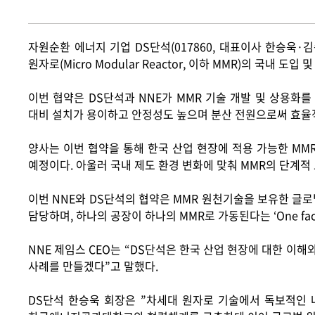
자원순환 에너지 기업
DS
단석
(017860,
대표이사 한승욱
·
김
원자로
(Micro Modular Reactor,
이하
MMR)
의 국내 도입 
이번 협약은
DS
단석과
NNE
가
MMR
기술 개발 및 상용화를
대비 설치가 용이하고 안정성도 높으며 분산 전원으로써 효율
양사는 이번 협약을 통해 한국 산업 현장에 적용 가능한
MM
예정이다
.
아울러 국내 제도 환경 변화에 맞춰
MMR
의 단계적
이번
NNE
와
DS
단석의 협약은
MMR
원천기술을 보유한 글로벌
담당하며
,
하나의 공장이 하나의
MMR
로 가동된다는
‘One fa
NNE
제임스
CEO
는
“DS
단석은 한국 산업 현장에 대한 이해와
사례를 만들겠다
”
고 말했다
.
DS
단석 한승욱 회장은
”
차세대 원자로 기술에서 독보적인 