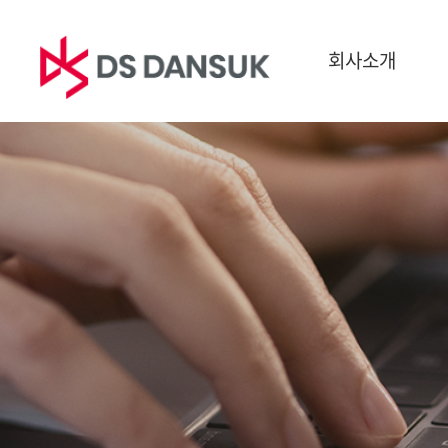
회사소개
회사소개
사업영역
지속
CEO 인사말
바이오에너지
ESG경
경영이념
배터리 리사이클
환경
CI
플라스틱 리사이클
사회
연혁
R&D
지배구
글로벌 네트워크
보고서