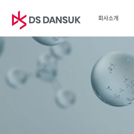
회사소개
회사소개
사업영역
지속
CEO 인사말
바이오에너지
ESG경
경영이념
배터리 리사이클
환경
CI
플라스틱 리사이클
사회
연혁
R&D
지배구
글로벌 네트워크
보고서