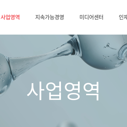
사업영역
지속가능경영
미디어센터
인
가능경영
미디어센터
인재채용
영
NEWS
브로슈어
사업영역
공지사항
조