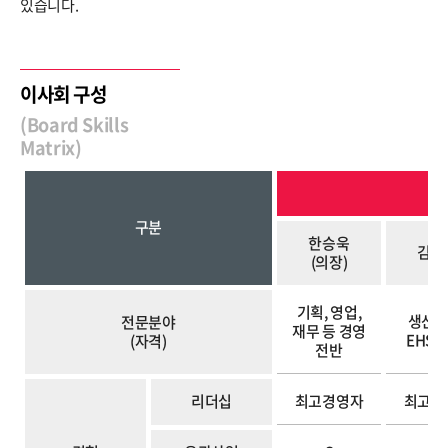
있습니다.
이사회 구성
(Board Skills
CONTACT
Matrix)
구분
한승욱
김종
(의장)
기획, 영업,
생산기
전문분야
재무 등 경영
EHS/
(자격)
전반
리더십
최고경영자
최고경