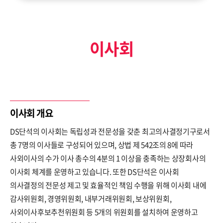
ESG경영
NEWS
환경
브로슈어
이사회
사회
공지사항
지배구조
보고서
이사회 개요
DS단석의 이사회는 독립성과 전문성을 갖춘 최고의사결정기구로서
인재채용
IR
총 7명의 이사들로 구성되어 있으며, 상법 제 542조의 8에 따라
사외이사의 수가 이사 총수의 4분의 1 이상을 충족하는 상장회사의
이사회 체계를 운영하고 있습니다. 또한 DS단석은 이사회
의사결정의 전문성 제고 및 효율적인 책임 수행을 위해 이사회 내에
감사위원회, 경영위원회, 내부거래위원회, 보상위원회,
사외이사후보추천위원회 등 5개의 위원회를 설치하여 운영하고