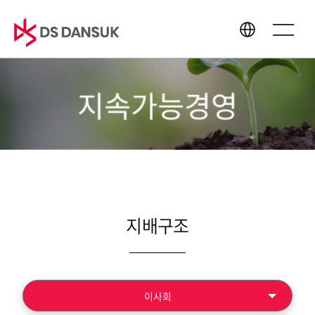
지속가능경영
회사소개
사업영역
CEO 인사말
바이오에너지
경영이념
배터리 리사이클
CI
플라스틱 리사이클
연혁
R&D
지배구조
글로벌 네트워크
지속가능경영
미디어센터