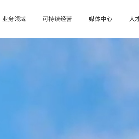
业务领域
可持续经营
媒体中心
人
持续经营
媒体中心
人才招聘
营
宣传手册