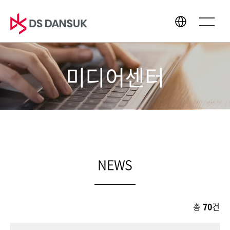
미디어센터
회사소개
사업영역
CEO 인사말
바이오에너지
경영이념
배터리 리사이클
CI
플라스틱 리사이클
연혁
R&D
NEWS
글로벌 네트워크
총
70
건
지속가능경영
미디어센터