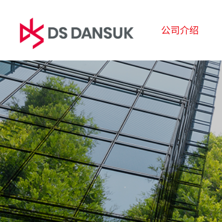
公司介绍
公司介绍
业务领域
可
CEO问候语
生物能源
ESG经
经营理念
电池回收
环境
CI
塑料回收
社会
沿革
R&D
治理
全球商务网络
报告书