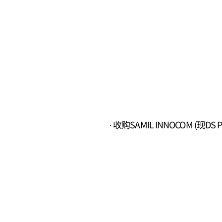
收购SAMIL INNOCOM (现DS