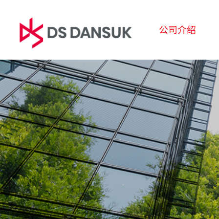
公司介绍
公司介绍
业务领域
可
CEO问候语
生物能源
ESG经
经营理念
电池回收
环境
CI
塑料回收
社会
沿革
R&D
治理
全球商务网络
报告书