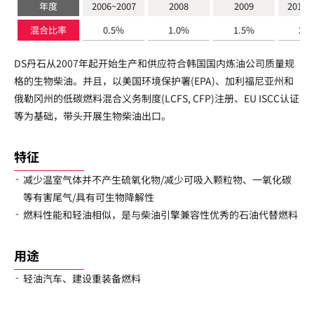
年度
2006~2007
2008
2009
2010~
混合比率
0.5%
1.0%
1.5%
2.
DS丹石从2007年起开始生产和供应符合韩国国内炼油公司质量规
格的生物柴油。并且，以美国环境保护署(EPA)、加利福尼亚州和
俄勒冈州的低碳燃料混合义务制度(LCFS, CFP)注册、EU ISCC认证
等为基础，带头开展生物柴油出口。
特征
减少温室气体并不产生硫氧化物/减少可吸入颗粒物、一氧化碳
等有害尾气/具有可生物降解性
燃料性能和轻油相似，是与柴油引擎兼容性优秀的石油代替燃料
用途
轻油汽车、建设重装备燃料